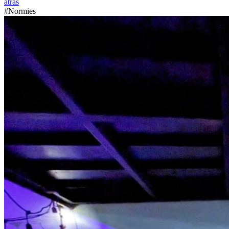
atrás
#Normies