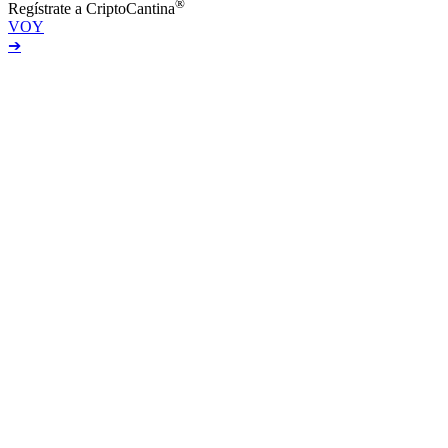
®
Regístrate a CriptoCantina
VOY
➔