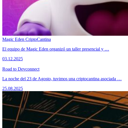
Magic Eden CriptoCantina
El equipo de Magic Eden organizó un taller presencial y …
03.12.2025
Road to Devconnect
La noche del 23 de Agosto, tuvimos una criptocantina asociada …
25.08.2025