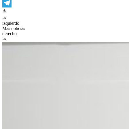
WhatsApp
Telegram
➔
izquierdo
Mas noticias
derecho
➔