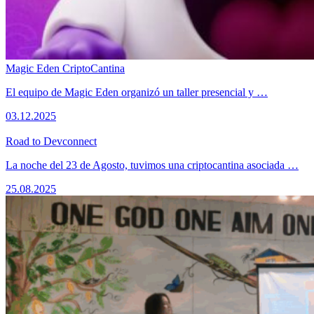
Magic Eden CriptoCantina
El equipo de Magic Eden organizó un taller presencial y …
03.12.2025
Road to Devconnect
La noche del 23 de Agosto, tuvimos una criptocantina asociada …
25.08.2025