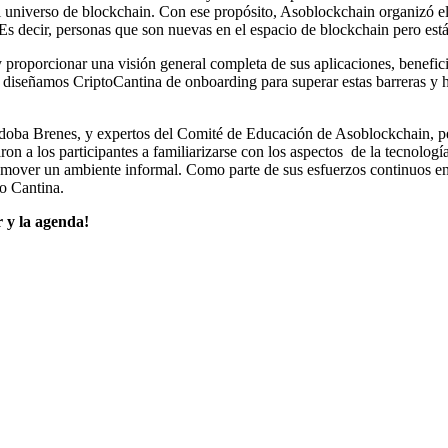
 el universo de blockchain. Con ese propósito, Asoblockchain organizó e
 Es decir, personas que son nuevas en el espacio de blockchain pero est
 proporcionar una visión general completa de sus aplicaciones, benefici
 diseñamos CriptoCantina de onboarding para superar estas barreras y h
doba Brenes, y expertos del Comité de Educación de Asoblockchain, perm
daron a los participantes a familiarizarse con los aspectos de la tecno
 promover un ambiente informal. Como parte de sus esfuerzos continuos 
to Cantina.
r y la agenda!