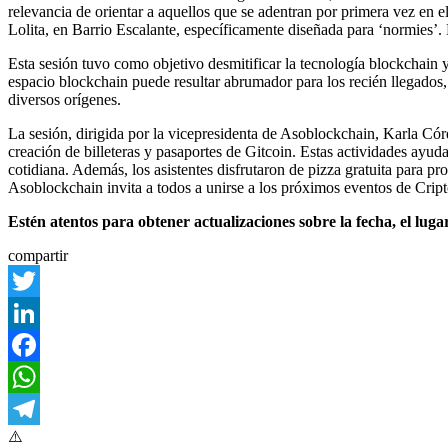
relevancia de orientar a aquellos que se adentran por primera vez en
Lolita, en Barrio Escalante, específicamente diseñada para ‘normies’.
Esta sesión tuvo como objetivo desmitificar la tecnología blockchain y
espacio blockchain puede resultar abrumador para los recién llegados,
diversos orígenes.
La sesión, dirigida por la vicepresidenta de Asoblockchain, Karla Cór
creación de billeteras y pasaportes de Gitcoin. Estas actividades ayu
cotidiana. Además, los asistentes disfrutaron de pizza gratuita para
Asoblockchain invita a todos a unirse a los próximos eventos de Crip
Estén atentos para obtener actualizaciones sobre la fecha, el luga
compartir
Twitter
LinkedIn
Facebook
WhatsApp
Telegram