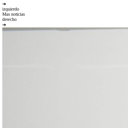
➔
izquierdo
Mas noticias
derecho
➔