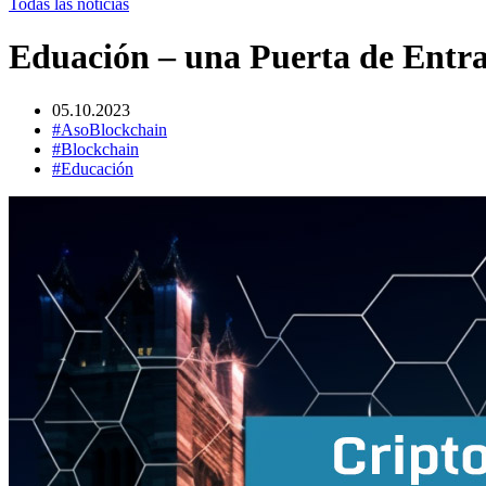
Todas las noticias
Eduación – una Puerta de Entr
05.10.2023
#AsoBlockchain
#Blockchain
#Educación