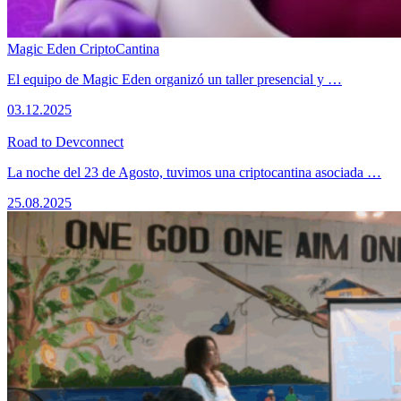
Magic Eden CriptoCantina
El equipo de Magic Eden organizó un taller presencial y …
03.12.2025
Road to Devconnect
La noche del 23 de Agosto, tuvimos una criptocantina asociada …
25.08.2025