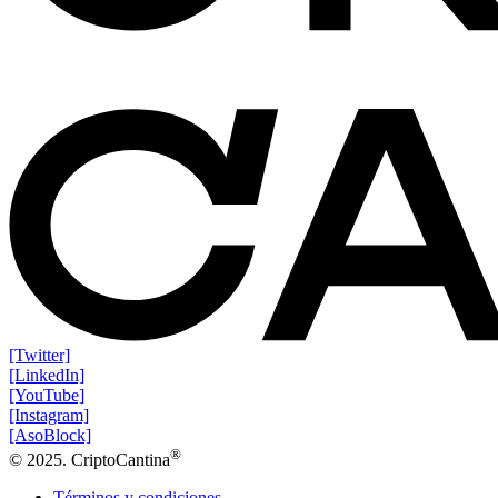
[Twitter]
[LinkedIn]
[YouTube]
[Instagram]
[AsoBlock]
®
© 2025. CriptoCantina
Términos y condiciones