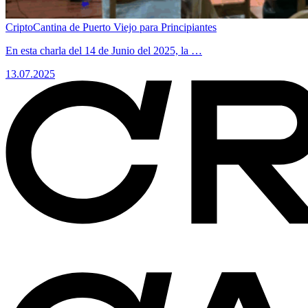
CriptoCantina de Puerto Viejo para Principiantes
​En esta charla del 14 de Junio del 2025, la …
13.07.2025