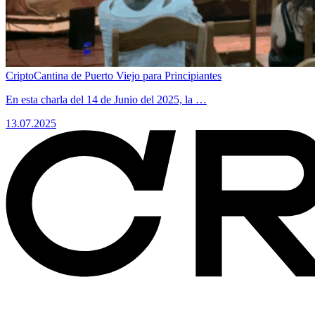
CriptoCantina de Puerto Viejo para Principiantes
​En esta charla del 14 de Junio del 2025, la …
13.07.2025