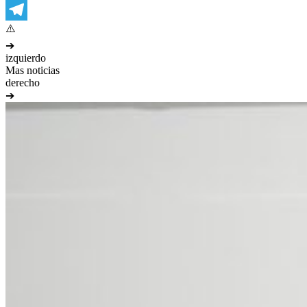
WhatsApp
Telegram
➔
izquierdo
Mas noticias
derecho
➔