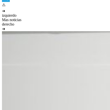
Telegram
➔
izquierdo
Mas noticias
derecho
➔