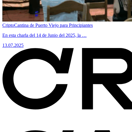
CriptoCantina de Puerto Viejo para Principiantes
​En esta charla del 14 de Junio del 2025, la …
13.07.2025