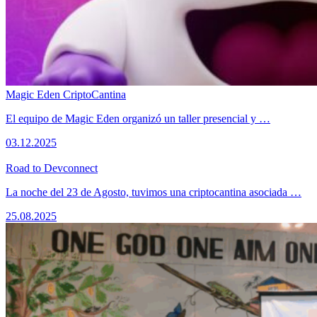
Magic Eden CriptoCantina
El equipo de Magic Eden organizó un taller presencial y …
03.12.2025
Road to Devconnect
La noche del 23 de Agosto, tuvimos una criptocantina asociada …
25.08.2025